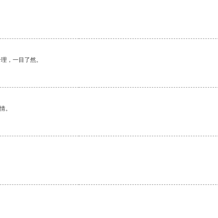
合理，一目了然。
情。