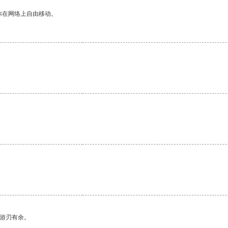
你在网络上自由移动。
。
。
中游刃有余。