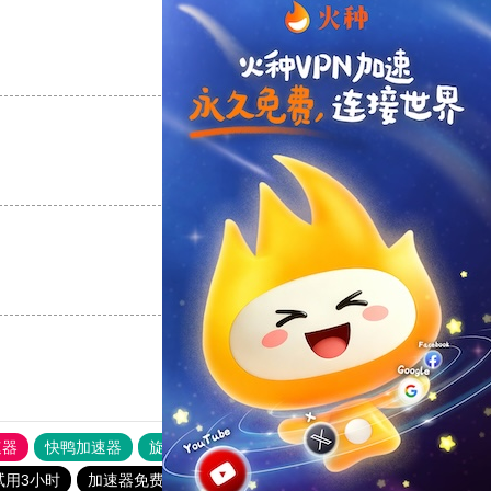
支持
[0]
反对
[0]
支持
[0]
反对
[0]
支持
[0]
反对
[0]
速器
快鸭加速器
旋风加速度器
外网网址导航
软件中心
试用3小时
加速器免费版永久版下载
雷霆加速