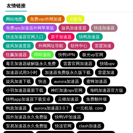
友情链接
网站地图
免费vqn外网加速
小蓝鸟
免费vps加速器外网苹果版
旋风加速度器
快连加速器
快连加速器官网入口
原子加速器
快鸭加速器
旋风加速度器
外网网址导航
软件中心
雷霆加速
狂飙加速器
哔咔漫画
快鸭VPN
极光vp官网
毒舌加速器破解版永久免费
雷轰官网加速器
快喵vpv
加速器试用3小时
加速器免费版永久版下载
雷霆加速
旋风加速下载
快连
aurora加速器
蜜蜂加速器
小羽加速器最新下载
神灯加速npv官网
海鸥加速器官方版
快鸭app加速器下载安卓
云梯加速器
免费翻外墙
狗急加速器
aurora加速器3.0.7
一元机场. com
国外加速器永久免费版
快鸭VP加速器
安易加速器永久免费版
快连官网
clash加速器