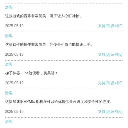
游客
这款游戏的音乐非常优美，听了让人心旷神怡。
2025-05-19
支持
[0]
反对
[0]
游客
这款软件的操作非常简单，即使是小白也能快速上手。
2025-05-19
支持
[0]
反对
[0]
游客
梯子神器，ins随便看，美美哒！
2025-05-19
支持
[0]
反对
[0]
游客
这款加速器VPM应用程序可以给你提供最高速度和安全性的连接。
2025-05-19
支持
[0]
反对
[0]
游客