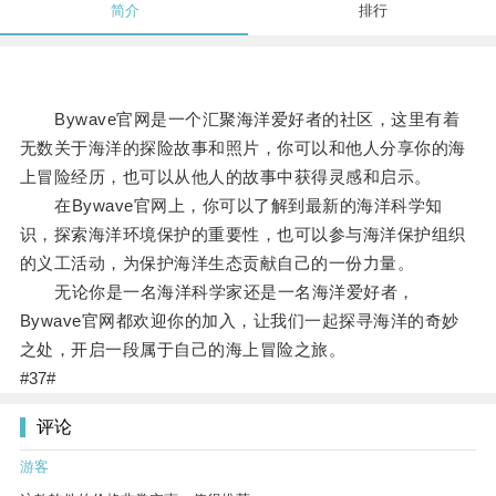
简介
排行
Bywave官网是一个汇聚海洋爱好者的社区，这里有着
无数关于海洋的探险故事和照片，你可以和他人分享你的海
上冒险经历，也可以从他人的故事中获得灵感和启示。
在Bywave官网上，你可以了解到最新的海洋科学知
识，探索海洋环境保护的重要性，也可以参与海洋保护组织
的义工活动，为保护海洋生态贡献自己的一份力量。
无论你是一名海洋科学家还是一名海洋爱好者，
Bywave官网都欢迎你的加入，让我们一起探寻海洋的奇妙
之处，开启一段属于自己的海上冒险之旅。
#37#
评论
游客