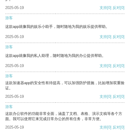
2025-05-19
支持
[0]
反对
[0]
游客
这款app就像我的娱乐小助手，随时随地为我的娱乐提供帮助。
2025-05-19
支持
[0]
反对
[0]
游客
这款app就像我的私人助理，随时随地为我的办公提供帮助。
2025-05-19
支持
[0]
反对
[0]
游客
这款加速器app的安全性有待提高，可以加强防护措施，比如增加双重验
证。
2025-05-19
支持
[0]
反对
[0]
游客
这款办公软件的功能非常全面，涵盖了文档、表格、演示文稿等各个方
面。我可以使用它来完成日常办公的所有任务，非常方便。
2025-05-19
支持
[0]
反对
[0]