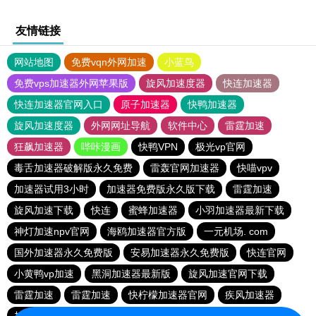
友情链接
网站地图
免费vqn外网加速
小蓝鸟
免费vps加速器外网苹果版
旋风加速度器
快连加速器
快连加速器官网入口
原子加速器
快鸭加速器
旋风加速度器
外网网址导航
软件中心
雷霆加速
狂飙加速器
哔咔漫画
快鸭VPN
极光vp官网
毒舌加速器破解版永久免费
雷轰官网加速器
快喵vpv
加速器试用3小时
加速器免费版永久版下载
雷霆加速
旋风加速下载
快连
蜜蜂加速器
小羽加速器最新下载
神灯加速npv官网
海鸥加速器官方版
一元机场. com
国外加速器永久免费版
安易加速器永久免费版
快连官网
小黄鸭vp加速
黑洞加速器最新版
旋风加速官网下载
雷霆加速
雷霆加速
快柠檬加速器官网
疾风加速器