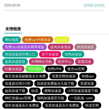
2025-09-09
支持
[0]
反对
[0]
友情链接
网站地图
免费vqn外网加速
小蓝鸟
免费vps加速器外网苹果版
旋风加速度器
快连加速器
快连加速器官网入口
原子加速器
快鸭加速器
旋风加速度器
外网网址导航
软件中心
雷霆加速
狂飙加速器
哔咔漫画
快鸭VPN
极光vp官网
毒舌加速器破解版永久免费
雷轰官网加速器
快喵vpv
加速器试用3小时
加速器免费版永久版下载
雷霆加速
旋风加速下载
快连
蜜蜂加速器
小羽加速器最新下载
神灯加速npv官网
海鸥加速器官方版
一元机场. com
国外加速器永久免费版
安易加速器永久免费版
快连官网