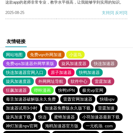
这款app的老师非常专业，教学水平很高，让我能够学到实用的知识。
2025-08-25
支持
[0]
反对
[0]
友情链接
网站地图
免费vqn外网加速
小蓝鸟
免费vps加速器外网苹果版
旋风加速度器
快连加速器
快连加速器官网入口
原子加速器
快鸭加速器
旋风加速度器
外网网址导航
软件中心
雷霆加速
狂飙加速器
哔咔漫画
快鸭VPN
极光vp官网
毒舌加速器破解版永久免费
雷轰官网加速器
快喵vpv
加速器试用3小时
加速器免费版永久版下载
雷霆加速
旋风加速下载
快连
蜜蜂加速器
小羽加速器最新下载
神灯加速npv官网
海鸥加速器官方版
一元机场. com