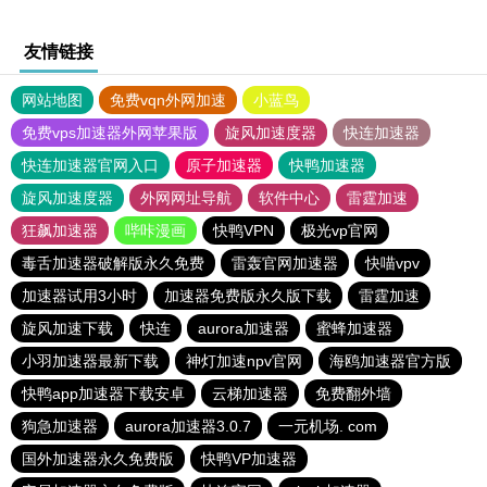
友情链接
网站地图
免费vqn外网加速
小蓝鸟
免费vps加速器外网苹果版
旋风加速度器
快连加速器
快连加速器官网入口
原子加速器
快鸭加速器
旋风加速度器
外网网址导航
软件中心
雷霆加速
狂飙加速器
哔咔漫画
快鸭VPN
极光vp官网
毒舌加速器破解版永久免费
雷轰官网加速器
快喵vpv
加速器试用3小时
加速器免费版永久版下载
雷霆加速
旋风加速下载
快连
aurora加速器
蜜蜂加速器
小羽加速器最新下载
神灯加速npv官网
海鸥加速器官方版
快鸭app加速器下载安卓
云梯加速器
免费翻外墙
狗急加速器
aurora加速器3.0.7
一元机场. com
国外加速器永久免费版
快鸭VP加速器