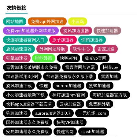
友情链接
网站地图
免费vqn外网加速
小蓝鸟
免费vps加速器外网苹果版
旋风加速度器
快连加速器
快连加速器官网入口
原子加速器
快鸭加速器
旋风加速度器
外网网址导航
软件中心
雷霆加速
狂飙加速器
哔咔漫画
快鸭VPN
极光vp官网
毒舌加速器破解版永久免费
雷轰官网加速器
快喵vpv
加速器试用3小时
加速器免费版永久版下载
雷霆加速
旋风加速下载
快连
aurora加速器
蜜蜂加速器
小羽加速器最新下载
神灯加速npv官网
海鸥加速器官方版
快鸭app加速器下载安卓
云梯加速器
免费翻外墙
狗急加速器
aurora加速器3.0.7
一元机场. com
国外加速器永久免费版
快鸭VP加速器
安易加速器永久免费版
快连官网
clash加速器