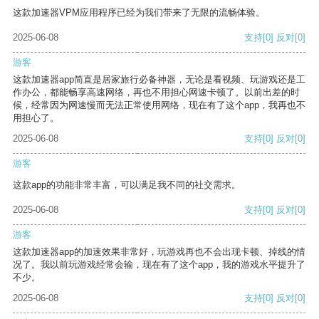
这款加速器VPM应用程序已经为我们带来了无限的流畅体验。
2025-06-08
支持
[0]
反对
[0]
游客
这款加速器app简直是居家旅行必备神器，无论是看视频、玩游戏还是工
作办公，都能畅享高速网络，再也不用担心网速卡顿了。以前出差的时
候，经常因为网速慢而无法正常使用网络，现在有了这个app，我再也不
用担心了。
2025-06-08
支持
[0]
反对
[0]
游客
这款app的功能非常丰富，可以满足我不同的社交需求。
2025-06-08
支持
[0]
反对
[0]
游客
这款加速器app的加速效果非常好，玩游戏再也不会出现卡顿、掉线的情
况了。我以前玩游戏经常会输，现在有了这个app，我的游戏水平提升了
不少。
2025-06-08
支持
[0]
反对
[0]