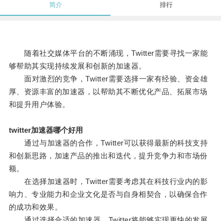
简介
排行
随着社交媒体平台的不断涌现，Twitter需要寻找一家能
够帮助其实现持续发展和创新的加速器。
面对激烈的竞争，Twitter需要选择一家有经验、资金雄
厚、资源丰富的加速器，以帮助其不断优化产品、拓展市场
和提升用户体验。
twitter加速器哪个好用
通过与加速器的合作，Twitter可以获得最新的科技支持
和创新思路，加速产品的推出和迭代，提升竞争力和市场份
额。
在选择加速器时，Twitter需要考虑其在科技行业内的影
响力、专业能力和企业文化是否与自身相契合，以确保合作
的成功和效果。
通过选择合适的加速器，Twitter将能够实现更快的发展