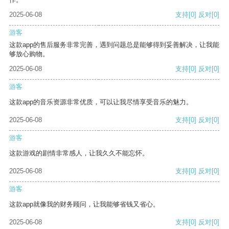
2025-06-08
支持
[0]
反对
[0]
游客
这款app的售后服务非常完善，遇到问题总是能够得到妥善解决，让我能
够放心购物。
2025-06-08
支持
[0]
反对
[0]
游客
这款app的音乐资源非常优质，可以让我尽情享受音乐的魅力。
2025-06-08
支持
[0]
反对
[0]
游客
这款游戏的剧情非常感人，让我久久不能忘怀。
2025-06-08
支持
[0]
反对
[0]
游客
这款app就像我的财务顾问，让我能够省钱又省心。
2025-06-08
支持
[0]
反对
[0]