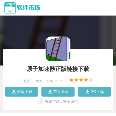
原子加速器正版链接下载
工具
|
时间：2025-05-22
|
安卓下载
苹果下载
PC下载
安卓市场，安全绿色