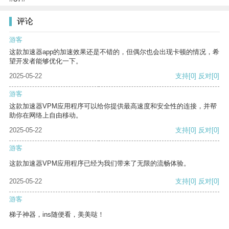
评论
游客
这款加速器app的加速效果还是不错的，但偶尔也会出现卡顿的情况，希
望开发者能够优化一下。
2025-05-22
支持
[0]
反对
[0]
游客
这款加速器VPM应用程序可以给你提供最高速度和安全性的连接，并帮
助你在网络上自由移动。
2025-05-22
支持
[0]
反对
[0]
游客
这款加速器VPM应用程序已经为我们带来了无限的流畅体验。
2025-05-22
支持
[0]
反对
[0]
游客
梯子神器，ins随便看，美美哒！