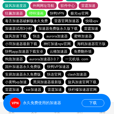
旋风加速度器
外网网址导航
软件中心
雷霆加速
狂飙加速器
哔咔漫画
快鸭VPN
极光vp官网
毒舌加速器破解版永久免费
雷轰官网加速器
快喵vpv
加速器试用3小时
加速器免费版永久版下载
雷霆加速
旋风加速下载
快连
aurora加速器
蜜蜂加速器
小羽加速器最新下载
神灯加速npv官网
海鸥加速器官方版
快鸭app加速器下载安卓
云梯加速器
免费翻外墙
狗急加速器
aurora加速器3.0.7
一元机场. com
国外加速器永久免费版
快鸭VP加速器
安易加速器永久免费版
快连官网
clash加速器
小黄鸭vp加速
黑洞加速器最新版
旋风加速官网下载
雷霆加速
ssr加速器
雷霆加速
快柠檬加速器官网
疾风加速器
加速器免费
雷霆加速
永久免费使用的加速器
下载
0.017833s
首页
安卓
苹果
排行
推荐