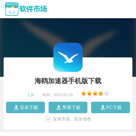
海鸥加速器手机版下载
工具
|
时间：2025-05-18
|
安卓下载
苹果下载
PC下载
安卓市场，安全绿色