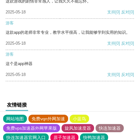
这款游戏的剧情非常感人，让我久久不能忘怀。
2025-05-18
支持
[0]
反对
[0]
游客
这款app的老师非常专业，教学水平很高，让我能够学到实用的知识。
2025-05-18
支持
[0]
反对
[0]
游客
这个是app神器
2025-05-18
支持
[0]
反对
[0]
友情链接
网站地图
免费vqn外网加速
小蓝鸟
免费vps加速器外网苹果版
旋风加速度器
快连加速器
快连加速器官网入口
原子加速器
快鸭加速器