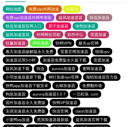
网站地图
免费vqn外网加速
小蓝鸟
免费vps加速器外网苹果版
旋风加速度器
快连加速器
快连加速器官网入口
原子加速器
快鸭加速器
旋风加速度器
外网网址导航
软件中心
雷霆加速
狂飙加速器
哔咔漫画
快鸭VPN
极光vp官网
毒舌加速器破解版永久免费
雷轰官网加速器
快喵vpv
加速器试用3小时
加速器免费版永久版下载
雷霆加速
旋风加速下载
快连
aurora加速器
蜜蜂加速器
小羽加速器最新下载
神灯加速npv官网
海鸥加速器官方版
快鸭app加速器下载安卓
云梯加速器
免费翻外墙
狗急加速器
aurora加速器3.0.7
一元机场. com
国外加速器永久免费版
快鸭VP加速器
安易加速器永久免费版
快连官网
clash加速器
小黄鸭vp加速
黑洞加速器最新版
旋风加速官网下载